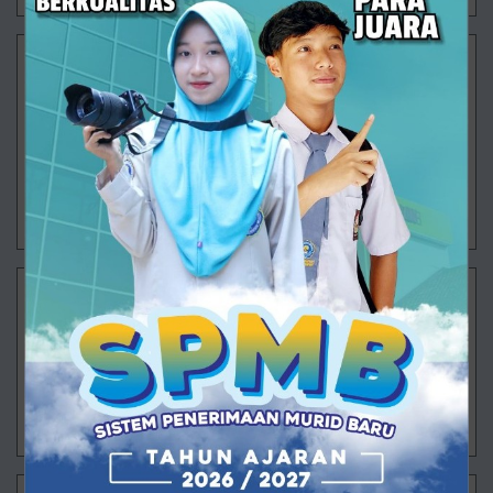
TAK USAH MEMBANDINGKAN
Tak usah membanding-bandingkan, jatahmu sudah
yang paling pas dan yang terbaik dari Allah ﷻ Belum
menikah, belum memiliki keturunan, belum punya
pekerjaan mapan, belum lulus, belum s
05/03/2025 10:38 - Oleh Administrator - Dilihat 707 kali
SUNGGUH MERUGI
Termasuk kerugian besar yaitu adanya kesempatan
tapi tidak maksimal digunakan Nabi shallallahu ‘alaihi
wasallam bersabda ‎ورَغِمَ أنفُ رجلٍ دخل عليه ر
05/03/2025 10:29 - Oleh Administrator - Dilihat 705 kali