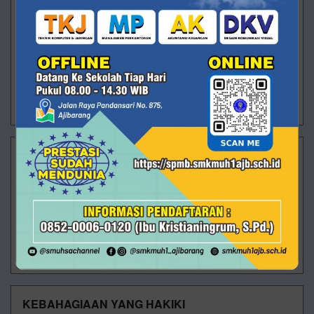
JADIKAN AKHIRAT DI HATIMU
Kenapa kebanyakan manusia lebih memilih dunia
serta rela mengorbankan akhirat yang kekal abadi ?
Kenapa mereka mencari dunia sekuat tenaga, habis-
habisan, padahal tidak akan dinikmati s
05/03/2025 10:18 - Oleh Administrator - Dilihat 708 kali
SEGERALAH BERLARI KEPADA ALLAH
Hidup identik dengan masalah, kesusahan, dan
beragam ujian. Maka, setiap yang hidup pasti akan
diuji dengan aneka masalah. Maka, saat masalah
datang menghampiri, keep calm dan jangan me
02/12/2024 11:55 - Oleh Administrator - Dilihat 1183 kali
KEBAHAGIAAN YANG HAKIKI