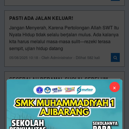
PASTI ADA JALAN KELUAR!
Jangan Menyerah, Karena Pertolongan Allah SWT Itu
Nyata Hidup tidak selalu berjalan mulus. Ada kalanya
kita harus melalui masa-masa sulit—rezeki terasa
sempit, ujian hidup datang
05/08/2025 10:18 - Oleh Administrator - Dilihat 582 kali
SEGERALAH BERAMAL SHOLIH, SEBELUM
DATANG FITNAH!
×
Jangan menunda atau menunggu nanti untuk beramal
sholih, karena belum tentu nanti masih ada
kesempatan.Rasulullah ﷺ bersabda, بَادِرُوا بِالأَعْمَالِ
فِتَن
05/03/2025 10:56 - Oleh Administrator - Dilihat 1064 kali