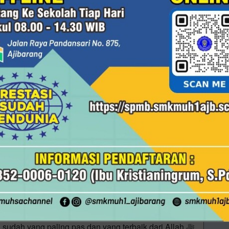
i
SWT Itu Nyata Hidup tidak selalu berjalan mulus.
ulit—rezeki terasa sempit, ujian hidup datang
i
UM DATANG FITNAH!
beramal sholih, karena belum tentu nanti masih ada
 bersabda, بَادِرُوا بِالأَعْمَالِ فِتَن
li
dah yang paling pas dan yang terbaik dari Allah ﷻ