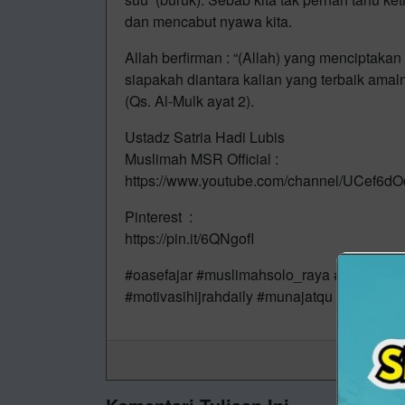
dan mencabut nyawa kita.
Allah berfirman : “(Allah) yang menciptaka
siapakah diantara kalian yang terbaik am
(Qs. Al-Mulk ayat 2).
Ustadz Satria Hadi Lubis
Muslimah MSR Official :
https://www.youtube.com/channel/UCef
Pinterest :
https://pin.it/6QNgofI
#oasefajar #muslimahsolo_raya #msr_solo
#motivasihijrahdaily #munajatqu