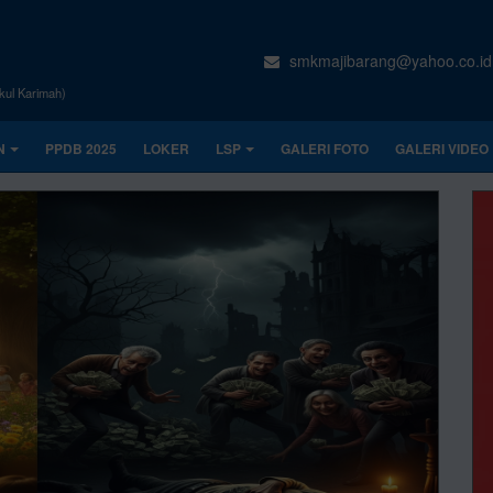
smkmajibarang@yahoo.co.id
kul Karimah)
N
PPDB 2025
LOKER
LSP
GALERI FOTO
GALERI VIDEO