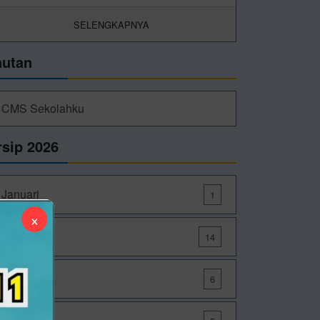
SELENGKAPNYA
autan
CMS Sekolahku
rsip 2026
Januari
1
×
Maret
14
Mei
6