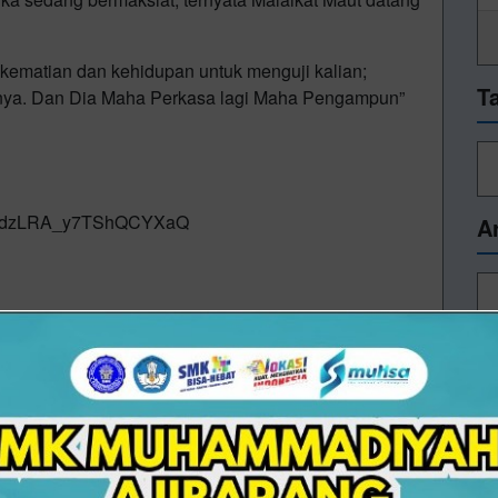
n kematian dan kehidupan untuk menguji kalian;
T
alnya. Dan Dia Maha Perkasa lagi Maha Pengampun”
6dOdzLRA_y7TShQCYXaQ
A
raya #izumaquotes #kuliahmuslimah
14/08/2025 10:28 - Oleh Administrator - Dilihat 528 kali