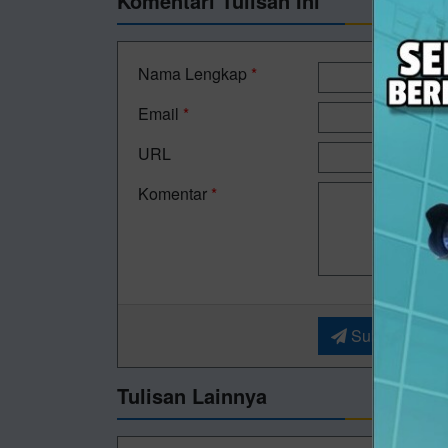
Komentari Tulisan Ini
Nama Lengkap
*
Email
*
URL
Komentar
*
Submit
Tulisan Lainnya