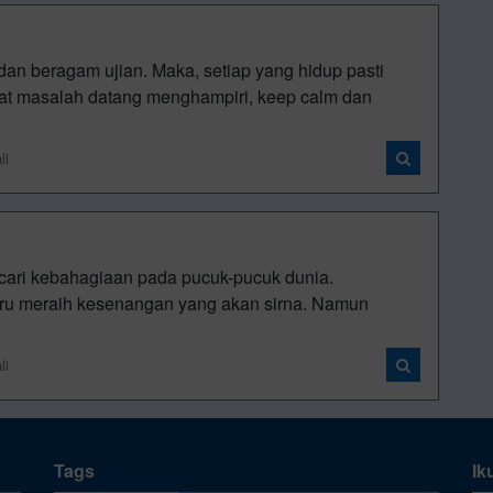
an beragam ujian. Maka, setiap yang hidup pasti
aat masalah datang menghampiri, keep calm dan
li
ncari kebahagiaan pada pucuk-pucuk dunia.
uru meraih kesenangan yang akan sirna. Namun
li
Tags
Ik