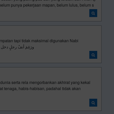
belum punya pekerjaan mapan, belum lulus, belum s
i
mpatan tapi tidak maksimal digunakan Nabi
aihi wasallam bersabda ‎ورَغِمَ أنفُ رجلٍ دخل عليه ر
i
unia serta rela mengorbankan akhirat yang kekal
t tenaga, habis-habisan, padahal tidak akan
i