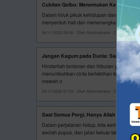
Cubitan Qolbu: Menemukan Ketenangan S
Dalam hiruk pikuk kehidupan dan padatnya ak
menyentuh hati dan menenangkan jiwa. Mela
04/11/2025 09:08 - Oleh Administrator - Dilihat 499 kal
Jangan Kagum pada Dunia: Saat Pandanga
Hindarilah tontonan dan hiburan yang menj
menumbuhkan cinta berlebihan terhadap dun
mewah o
04/11/2025 07:53 - Oleh Administrator - Dilihat 428 kal
Saat Semua Pergi, Hanya Allah yang Tetap
Dalam perjalanan hidup, kita sering menemuk
seolah pupus, dan jalan keluar tak kunjung ta