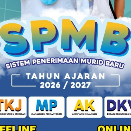
aat Hati Bertemu Allah
tivitas sekolah, penting bagi kita untuk sesekali
lui renungan berjudul “Cubitan Qolbu”,
i
n Salah, Hati Jadi Keras
adikan hati keras, memperbanyak angan-angan, serta
ia. Sering kali, kita kagum dengan kehidupan
i
 di Sini
B
an diri berada di titik paling rendah — saat harapan
mpak. Di saat seperti itulah, bibir in