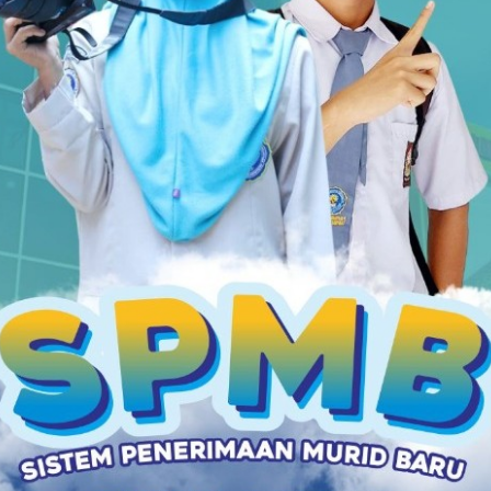
persaudaraan, dan nilai-nilai Islam mewarnai
pelaksanaan Penerimaan Tamu Qobilah (PTQ)
Hizbul Wathan SMK Muhamm
03/08/2026 11:20 - Oleh Administrator - Dilihat 56 kali
Mendidik Hati Sebelum Mengajar Ilmu
Ajibarang – Ada suasana yang berbeda setiap pagi
T
di SMK Muhammadiyah 1 Ajibarang. Sebelum bel
pertama berbunyi, halaman sekolah telah dipenuhi
wajah-wajah yang
03/08/2026 11:12 - Oleh Administrator - Dilihat 48 kali
A
Dari Sujud, Masa Depan Dibangun
"Sekolah yang hebat bukan hanya mengajarkan cara
mencari nafkah, tetapi juga mengajarkan cara