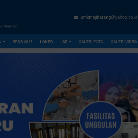
smkmajibarang@yahoo.co.id
kul Karimah)
N
PPDB 2025
LOKER
LSP
GALERI FOTO
GALERI VIDEO