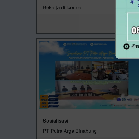
Bekerja di Iconnet
Sosialisasi
PT Putra Arga Binabung