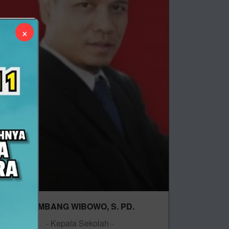
×
BAMBANG WIBOWO, S. PD.
- Kepala Sekolah -