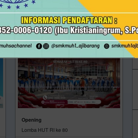
Juara 2 Voli guru Sekecamatan Ajibarang
Opening
Lomba HUT RI ke 80