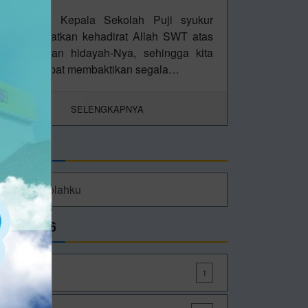
Sambutan Kepala Sekolah Puji syukur
kami panjatkan kehadirat Allah SWT atas
karunia dan hidayah-Nya, sehingga kita
semua dapat membaktikan segala…
SELENGKAPNYA
autan
CMS Sekolahku
rsip 2026
Januari
1