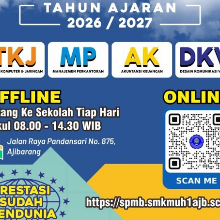
menemukan berkah." Masih pagi ketika langkah-
langkah para siswa mulai
30/07/2026 08:31 - Oleh Administrator - Dilihat 98 kali
P
Juara Voli