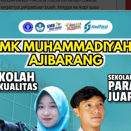
segarnya perpaduan buah, hingga es kopi susu
memenuhi ruang kelas. Suasana yang biasanya
dipenuhi buku dan papan tulis
04/08/2026 08:33 - Oleh Administrator - Dilihat 50 kali
Menggapai Masa Depan Lewat TKA
Memasuki tahun ajaran baru, SMK Muhammadiyah 1
Ajibarang terus mempersiapkan peserta didik kelas
XII agar mampu menghadapi tantangan setelah lulus
sekolah. Salah sat
04/08/2026 08:15 - Oleh Administrator - Dilihat 41 kali
PTQ: Menyambut Kader, Meneguhkan
Pengabdian
Ajibarang, 1 Agustus 2026 – Semangat kepanduan,