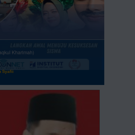
 Syafii
r.com