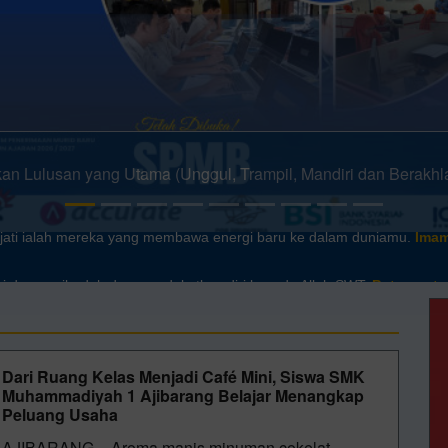
ejati ialah mereka yang membawa energi baru ke dalam duniamu.
Imam
iri dengan ibadah dan mendekatkan diri kepada Allah SWT.
Putar mute
Dari Ruang Kelas Menjadi Café Mini, Siswa SMK
Muhammadiyah 1 Ajibarang Belajar Menangkap
Peluang Usaha
AJIBARANG – Aroma manis minuman cokelat,