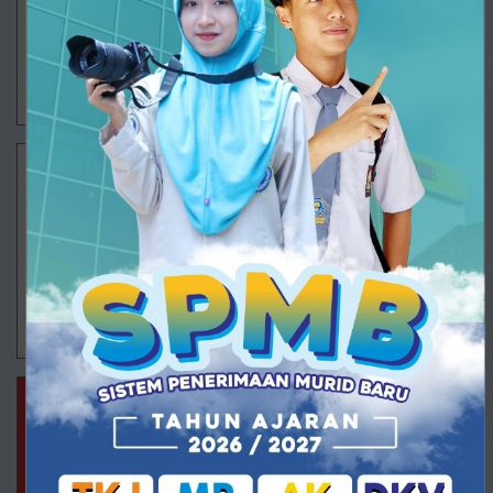
Kebutuhan Industri Program Keahlian Akuntansi dan
Keuangan Lembaga (AKL) SMK Muhammadiyah 1
Ajibara
22/12/2025 09:03 - Oleh Administrator - Dilihat 757 kali
MPLB
Jurusan Manajemen Perkantoran dan Layanan Bisnis
(MPLB) SMK Muhammadiyah 1 Ajibarang terus
menunjukkan langkah progresif dalam menyiapkan
peserta didik yang tidak hanya kompeten di kela
22/12/2025 09:01 - Oleh Administrator - Dilihat 1376 kali