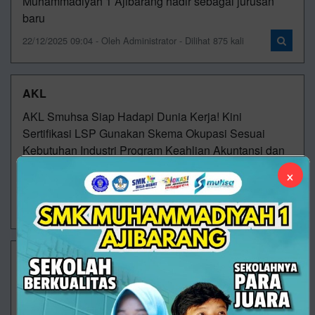
Muhammadiyah 1 Ajibarang hadir sebagai jurusan
baru
22/12/2025 09:04 - Oleh Administrator - Dilihat 875 kali
AKL
AKL Smuhsa Siap Hadapi Dunia Kerja! Kini
Sertifikasi LSP Gunakan Skema Okupasi Sesuai
Kebutuhan Industri Program Keahlian Akuntansi dan
Keuangan Lembaga (AKL) SMK Muhammadiyah 1
×
Ajibara
22/12/2025 09:04 - Oleh Administrator - Dilihat 488 kali
AKL
AKL Smuhsa Siap Hadapi Dunia Kerja! Kini
Sertifikasi LSP Gunakan Skema Okupasi Sesuai