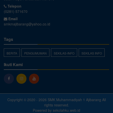
Telepon
(0281) 571670
Email
smkmajibarang@yahoo.co.id
Tags
BERITA
PENGUMUMAN
SEKILAS-INFO
SEKILAS INFO
Ikuti Kami
Copyright © 2020 - 2026
SMK Muhammadiyah 1 Ajibarang
All
rights reserved.
Powered by
sekolahku.web.id