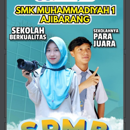
DKV Smuhsa: Jurusan Baru, Lulusan Langsung
Bersertifikasi Junior Desain GrafisProgram Keahlian
Desain Komunikasi Visual (DKV) di SMK
Muhammadiyah 1 Ajibarang hadir sebagai jurusan
baru
22/12/2025 09:04 - Oleh Administrator - Dilihat 873 kali
AKL
AKL Smuhsa Siap Hadapi Dunia Kerja! Kini
Sertifikasi LSP Gunakan Skema Okupasi Sesuai
Kebutuhan Industri Program Keahlian Akuntansi dan
Keuangan Lembaga (AKL) SMK Muhammadiyah 1
Ajibara
22/12/2025 09:04 - Oleh Administrator - Dilihat 488 kali