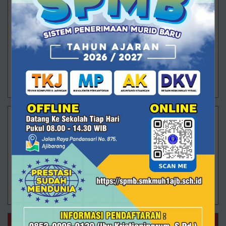
AKL
AKL Smuhsa Siap Hadapi Dunia Kerja! Kini
Sertifikasi LSP Gunakan Skema Okupasi Sesuai
Kebutuhan Industri Program Keahlian Akuntansi dan
Keuangan Lembaga (AKL) SMK Muhammadiyah 1
Ajibara
22/12/2025 09:03 - Oleh Administrator - Dilihat 755 kali
MPLB
Jurusan Manajemen Perkantoran dan Layanan Bisnis
(MPLB) SMK Muhammadiyah 1 Ajibarang terus
menunjukkan langkah progresif dalam menyiapkan
peserta didik yang tidak hanya kompeten di kela
22/12/2025 09:01 - Oleh Administrator - Dilihat 1372 kali