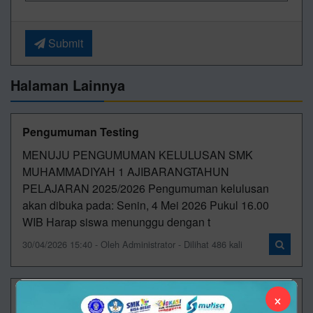
Submit
Halaman Lainnya
Pengumuman Testing
MENUJU PENGUMUMAN KELULUSAN SMK
MUHAMMADIYAH 1 AJIBARANGTAHUN
PELAJARAN 2025/2026 Pengumuman kelulusan
akan dibuka pada: Senin, 4 Mei 2026 Pukul 16.00
WIB Harap siswa menunggu dengan t
30/04/2026 15:40 - Oleh Administrator - Dilihat 486 kali
×
DKV