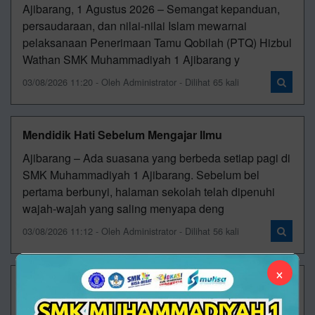
Ajibarang, 1 Agustus 2026 – Semangat kepanduan,
persaudaraan, dan nilai-nilai Islam mewarnai
pelaksanaan Penerimaan Tamu Qobilah (PTQ) Hizbul
Wathan SMK Muhammadiyah 1 Ajibarang y
03/08/2026 11:20 - Oleh Administrator - Dilihat 65 kali
Mendidik Hati Sebelum Mengajar Ilmu
Ajibarang – Ada suasana yang berbeda setiap pagi di
SMK Muhammadiyah 1 Ajibarang. Sebelum bel
pertama berbunyi, halaman sekolah telah dipenuhi
wajah-wajah yang saling menyapa deng
03/08/2026 11:12 - Oleh Administrator - Dilihat 56 kali
×
Dari Sujud, Masa Depan Dibangun
"Sekolah yang hebat bukan hanya mengajarkan cara