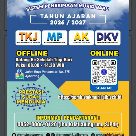
pada Senin (20/7/2026). Untuk pertama kalinya
setelah rangkaian Masa Pengenalan Lingkung
29/07/2026 13:38 - Oleh Administrator - Dilihat 85 kali
Langkah Pertama ARVISTAR Menuju Masa Depan
Ajibarang – Pagi itu halaman SMK Muhammadiyah 1
Ajibarang dipenuhi wajah-wajah baru yang datang
dengan berbagai perasaan. Ada yang masih
menggenggam erat tangan orang tua, ada yan
29/07/2026 13:26 - Oleh Administrator - Dilihat 94 kali
Membanggakan! Rizki Saputra Raih Juara 2 O2SN
Tingkat Provinsi
Alhamdulillah, prestasi kembali ditorehkan oleh
peserta didik SMK Muhammadiyah 1 Ajibarang. Rizki