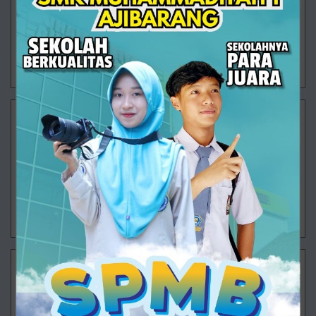
mencari nafkah, tetapi juga mengajarkan cara
menemukan berkah." Masih pagi ketika langkah-
langkah para siswa mulai memenuhi halaman SMK
30/07/2026 08:31 - Oleh Administrator - Dilihat 103 kali
Saat Sekolah Mengajarkan Arti Sebuah Tabungan
SMK Muhammadiyah 1 Ajibarang terus menghadirkan
berbagai program yang tidak hanya berfokus pada
pencapaian akademik, tetapi juga membentuk
karakter dan kecakapan hidup peserta didik. Sa
30/07/2026 08:17 - Oleh Administrator - Dilihat 89 kali
Langkah Besar Dimulai
Ajibarang – Semangat baru mengawali aktivitas
pembelajaran di SMK Muhammadiyah 1 Ajibarang