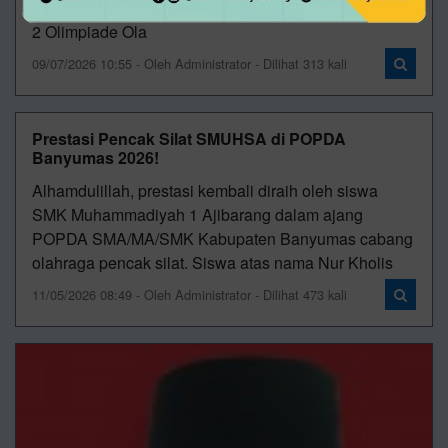
Saputra, siswa kelas XII TKJ 2, berhasil meraih Juara
2 Olimpiade Ola
09/07/2026 10:55 - Oleh Administrator - Dilihat 313 kali
Prestasi Pencak Silat SMUHSA di POPDA
Banyumas 2026!
Alhamdulillah, prestasi kembali diraih oleh siswa
SMK Muhammadiyah 1 Ajibarang dalam ajang
POPDA SMA/MA/SMK Kabupaten Banyumas cabang
olahraga pencak silat. Siswa atas nama Nur Kholis
11/05/2026 08:49 - Oleh Administrator - Dilihat 473 kali