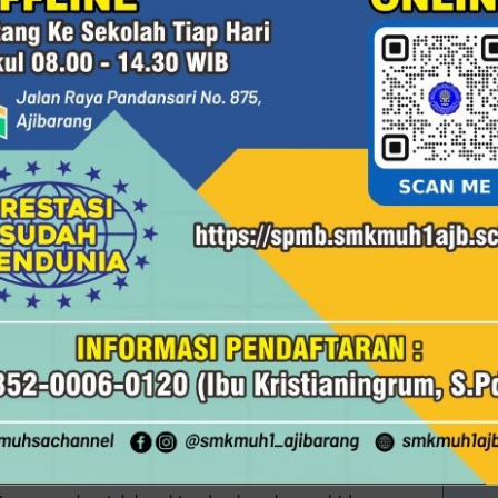
iap pagi di SMK Muhammadiyah 1 Ajibarang. Sebelum
ah dipenuhi wajah-wajah yang saling menyapa deng
an cara mencari nafkah, tetapi juga mengajarkan
a langkah-langkah para siswa mulai memenuhi
Tabungan
hadirkan berbagai program yang tidak hanya