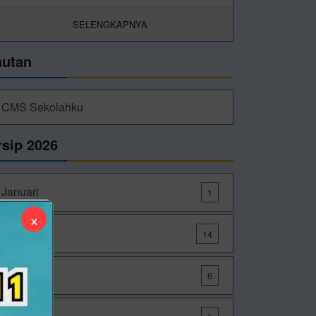
SELENGKAPNYA
autan
CMS Sekolahku
rsip 2026
Januari
1
×
Maret
14
Mei
6