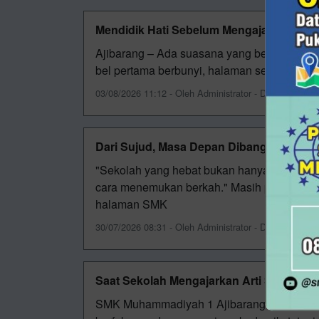
Mendidik Hati Sebelum Mengajar Ilmu
Ajibarang – Ada suasana yang berbeda set
bel pertama berbunyi, halaman sekolah tel
03/08/2026 11:12 - Oleh Administrator - Dilihat 39 kali
Dari Sujud, Masa Depan Dibangun
"Sekolah yang hebat bukan hanya mengajark
cara menemukan berkah." Masih pagi ketik
halaman SMK
30/07/2026 08:31 - Oleh Administrator - Dilihat 91 kali
Saat Sekolah Mengajarkan Arti Sebuah 
SMK Muhammadiyah 1 Ajibarang terus meng