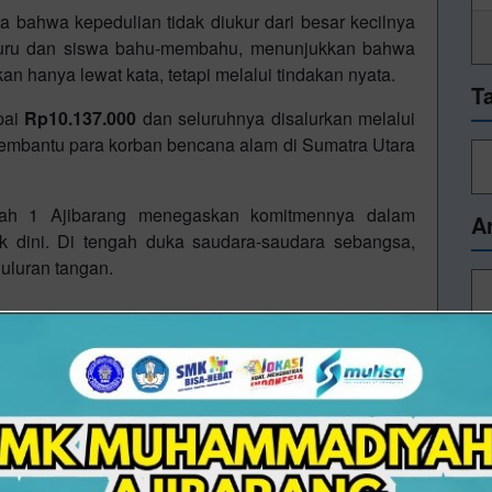
 bahwa kepedulian tidak diukur dari besar kecilnya
. Guru dan siswa bahu-membahu, menunjukkan bahwa
n hanya lewat kata, tetapi melalui tindakan nyata.
T
pai
Rp10.137.000
dan seluruhnya disalurkan melalui
mbantu para korban bencana alam di Sumatra Utara
yah 1 Ajibarang menegaskan komitmennya dalam
A
k dini. Di tengah duka saudara-saudara sebangsa,
uluran tangan.
16/12/2025 09:32 - Oleh Administrator - Dilihat 333 kali