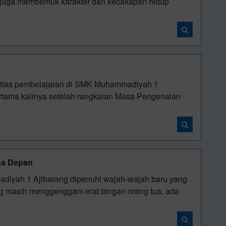
 juga membentuk karakter dan kecakapan hidup
vitas pembelajaran di SMK Muhammadiyah 1
ertama kalinya setelah rangkaian Masa Pengenalan
sa Depan
diyah 1 Ajibarang dipenuhi wajah-wajah baru yang
g masih menggenggam erat tangan orang tua, ada