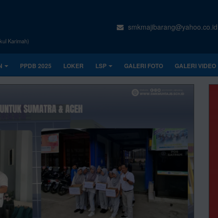
smkmajibarang@yahoo.co.id
kul Karimah)
N
PPDB 2025
LOKER
LSP
GALERI FOTO
GALERI VIDEO