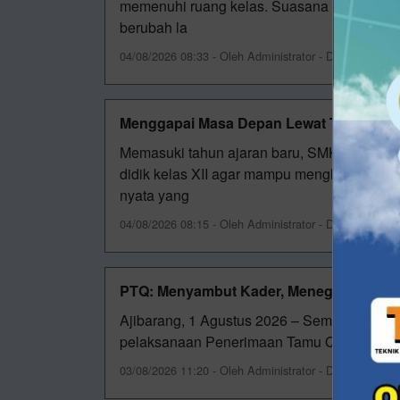
memenuhi ruang kelas. Suasana yang biasa
berubah la
04/08/2026 08:33 - Oleh Administrator - Dilihat 44 kali
Menggapai Masa Depan Lewat TKA
Memasuki tahun ajaran baru, SMK Muhamma
didik kelas XII agar mampu menghadapi tant
nyata yang
04/08/2026 08:15 - Oleh Administrator - Dilihat 35 kali
PTQ: Menyambut Kader, Meneguhkan Pe
Ajibarang, 1 Agustus 2026 – Semangat kepa
pelaksanaan Penerimaan Tamu Qobilah (P
03/08/2026 11:20 - Oleh Administrator - Dilihat 48 kali