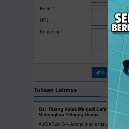
Email
*
URL
Komentar
*
Submit
Tulisan Lainnya
Dari Ruang Kelas Menjadi Café Mini, Si
Menangkap Peluang Usaha
AJIBARANG – Aroma manis minuman cokelat