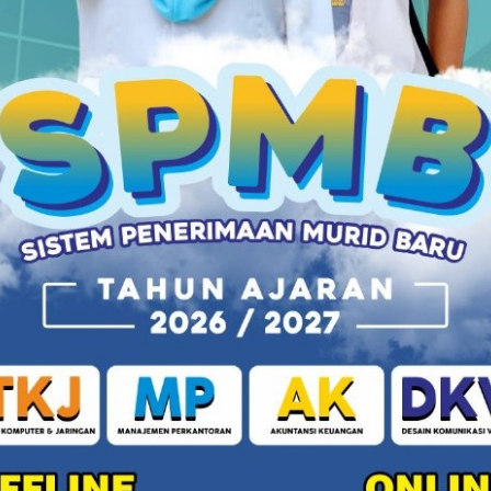
nya dipenuhi buku dan papan tulis mendadak
diyah 1 Ajibarang terus mempersiapkan peserta
angan setelah lulus sekolah. Salah satu langkah
ngabdian
nduan, persaudaraan, dan nilai-nilai Islam mewarnai
TQ) Hizbul Wathan SMK Muhammadiyah 1 Ajibarang y
B