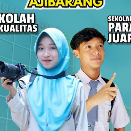
P
swa SMK Muhammadiyah 1 Ajibarang Belajar
, segarnya perpaduan buah, hingga es kopi susu