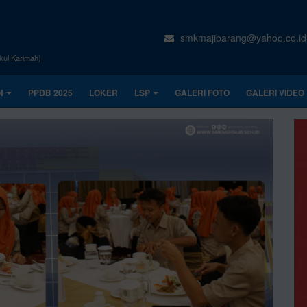
smkmajibarang@yahoo.co.id
kul Karimah)
N
PPDB 2025
LOKER
LSP
GALERI FOTO
GALERI VIDEO