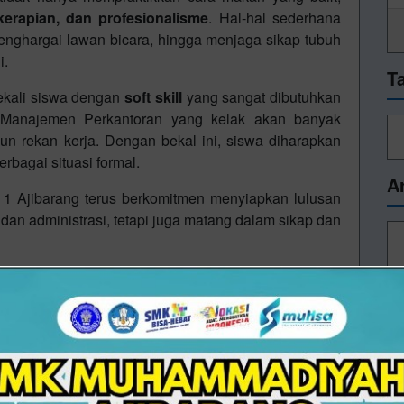
kerapian, dan profesionalisme
. Hal-hal sederhana
enghargai lawan bicara, hingga menjaga sikap tubuh
i.
T
ekali siswa dengan
soft skill
yang sangat dibutuhkan
n Manajemen Perkantoran yang kelak akan banyak
un rekan kerja. Dengan bekal ini, siswa diharapkan
rbagai situasi formal.
A
1 Ajibarang terus berkomitmen menyiapkan lulusan
dan administrasi, tetapi juga matang dalam sikap dan
16/12/2025 09:43 - Oleh Administrator - Dilihat 405 kali