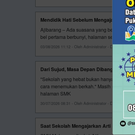
Mendidik Hati Sebelum Mengajar Ilmu
Ajibarang – Ada suasana yang berbeda set
bel pertama berbunyi, halaman sekolah tel
03/08/2026 11:12 - Oleh Administrator - Dilihat 37 kali
Dari Sujud, Masa Depan Dibangun
"Sekolah yang hebat bukan hanya mengajark
cara menemukan berkah." Masih pagi ketik
halaman SMK
30/07/2026 08:31 - Oleh Administrator - Dilihat 90 kali
Saat Sekolah Mengajarkan Arti Sebuah 