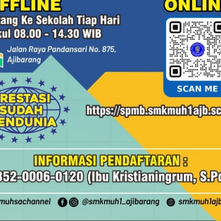
iap pagi di SMK Muhammadiyah 1 Ajibarang. Sebelum
ah dipenuhi wajah-wajah yang saling menyapa deng
an cara mencari nafkah, tetapi juga mengajarkan
a langkah-langkah para siswa mulai memenuhi
Tabungan