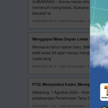
AJIBARANG – Aroma manis minuman cokelat
memenuhi ruang kelas. Suasana yang biasa
berubah la
04/08/2026 08:33 - Oleh Administrator - Dilihat 40 kali
Menggapai Masa Depan Lewat TKA
Memasuki tahun ajaran baru, SMK Muhamma
didik kelas XII agar mampu menghadapi tant
nyata yang
04/08/2026 08:15 - Oleh Administrator - Dilihat 29 kali
PTQ: Menyambut Kader, Meneguhkan Pe
Ajibarang, 1 Agustus 2026 – Semangat kepa
pelaksanaan Penerimaan Tamu Qobilah (P
03/08/2026 11:20 - Oleh Administrator - Dilihat 45 kali