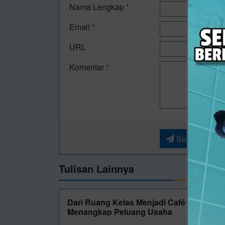
Nama Lengkap
*
Email
*
URL
Komentar
*
Submit
Tulisan Lainnya
Dari Ruang Kelas Menjadi Café Mini, Si
Menangkap Peluang Usaha