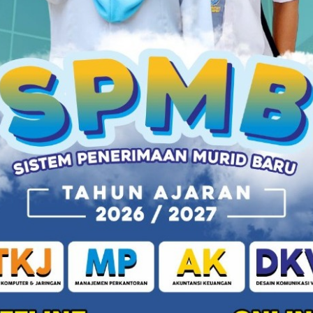
, segarnya perpaduan buah, hingga es kopi susu
nya dipenuhi buku dan papan tulis mendadak
diyah 1 Ajibarang terus mempersiapkan peserta
angan setelah lulus sekolah. Salah satu langkah
ngabdian
nduan, persaudaraan, dan nilai-nilai Islam mewarnai
B
TQ) Hizbul Wathan SMK Muhammadiyah 1 Ajibarang y