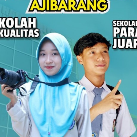
P
swa SMK Muhammadiyah 1 Ajibarang Belajar