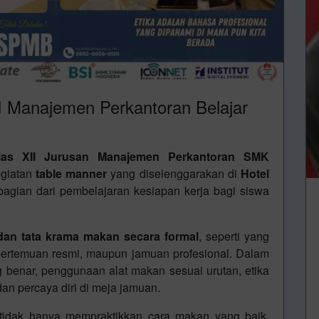
I Manajemen Perkantoran Belajar
las XII Jurusan Manajemen Perkantoran SMK
egiatan
table manner
yang diselenggarakan di
Hotel
 bagian dari pembelajaran kesiapan kerja bagi siswa
 dan tata krama makan secara formal
, seperti yang
 pertemuan resmi, maupun jamuan profesional. Dalam
ng benar, penggunaan alat makan sesuai urutan, etika
an percaya diri di meja jamuan.
a tidak hanya mempraktikkan cara makan yang baik,