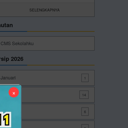
SELENGKAPNYA
autan
CMS Sekolahku
rsip 2026
Januari
1
×
Maret
14
Mei
6