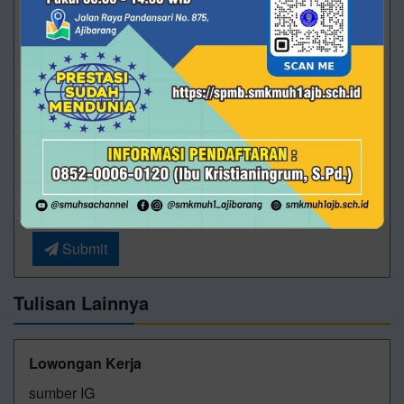
URL
Komentar
*
Submit
Tulisan Lainnya
Lowongan Kerja
sumber IG