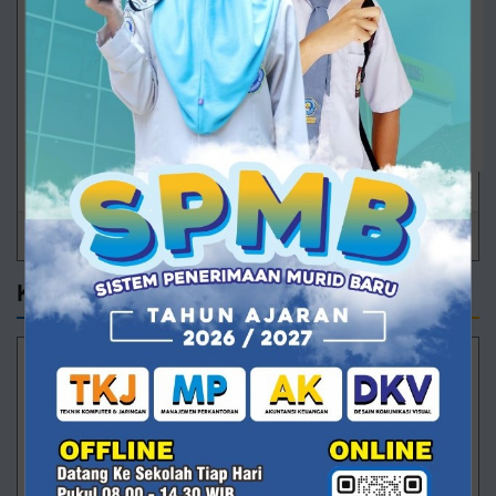
25/09/2024 13:52 - Oleh Administrator - Dilihat 859 kali
Komentari Tulisan Ini
Nama Lengkap
*
Email
*