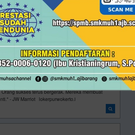
i. Kunci penting untuk kepercayaan diri adalah
i
rpurwokerto.ig/
i
. Orang sukses terus bergerak. Mereka membuat
nti." - JW Marriot lokerpurwokerto.i
i