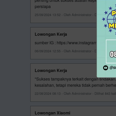
penting untuk sukses adalah kepercayaan dir
persiapa
25/09/2024 13:52 - Oleh Administrator - Dilihat 860 kal
Lowongan Kerja
sumber IG : https://www.instagram.com/loke
06/09/2024 12:55 - Oleh Administrator - Dilihat 849 kal
Lowongan Kerja
"Sukses tampaknya terkait dengan tindakan
kesalahan, tetapi mereka tidak pernah berhe
22/08/2024 08:13 - Oleh Administrator - Dilihat 843 kal
Lowongan Xiaomi