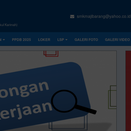
smkmajibarang@yahoo.co.id
kul Karimah)
N
PPDB 2025
LOKER
LSP
GALERI FOTO
GALERI VIDEO