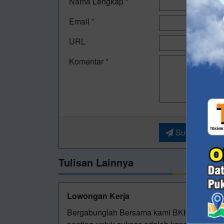
Nama Lengkap
*
Email
*
URL
Komentar
*
Submit
Tulisan Lainnya
Lowongan Kerja
Bergabunglah Bersama kami BKK SMK Muham