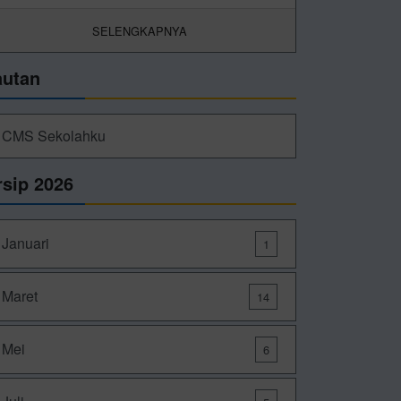
SELENGKAPNYA
autan
CMS Sekolahku
rsip 2026
Januari
1
Maret
14
Mei
6