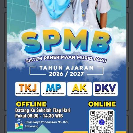
Lowongan Kerja BKK SMK Muhammadiyah 1
Ajibarang
Bergabunglah bersama BKK SMK Muhammadiyah 1
Ajibarang. Ig lokerpurwokerto
02/08/2024 09:31 - Oleh Administrator - Dilihat 880 kali
Lowongan Kerja
Bergabung Bersama BKK SMK Muhammadiyah 1
Ajibarang
01/08/2024 09:26 - Oleh Administrator - Dilihat 987 kali
Lowongan Kerja