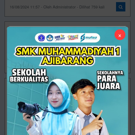
16/08/2024 11:57 - Oleh Administrator - Dilihat 759 kali
Lowongan Kerja
×
Cek info lowongan kerja dan loker terbaru 2024 di
Indonesia. Dari berbagai perusahaan terbaik di
Indonesia
13/08/2024 08:37 - Oleh Administrator - Dilihat 692 kali
Lowongan Kerja BKK SMK Muhammadiyah 1
Ajibarang
Sukses tampaknya terkait dengan tindakan. Orang
sukses terus bergerak. Mereka membuat kesalahan,
tetapi mereka tidak pernah berhenti
Lokerpurwokerto.ig
06/08/2024 11:16 - Oleh Administrator - Dilihat 852 kali