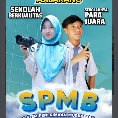
menjadi ajang mengukur kema
27/09/2025 10:23 - Oleh Administrator - Dilihat 629 kali
Belajar dari X TKJ 2: Kebersamaan dalam Menjaga
Kebersihan Sekolah
Di SMK Muhammadiyah 1 Ajibarang, pembelajaran