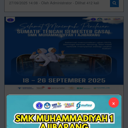
27/09/2025 14:08 - Oleh Administrator - Dilihat 412 kali
Kenapa Sih Ujian Tengah Semester Itu Penting
×
Buat Kita?
Penilaian Sumatif Tengah Semester (UTS)
merupakan salah satu bentuk evaluasi yang rutin
dilaksanakan di sekolah. Kegiatan ini tidak hanya