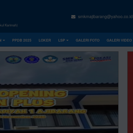
smkmajibarang@yahoo.co.id
kul Karimah)
N
PPDB 2025
LOKER
LSP
GALERI FOTO
GALERI VIDEO