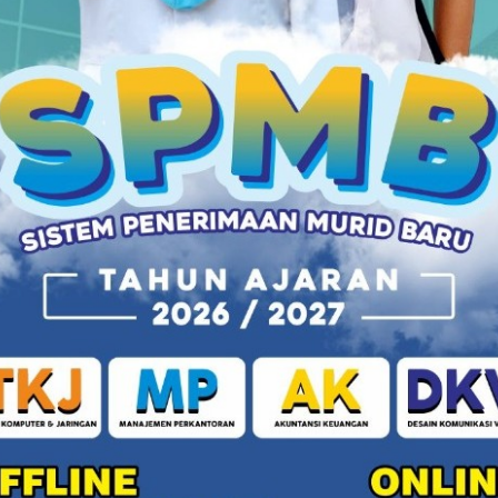
diyah 1 Ajibarang terus mempersiapkan peserta
angan setelah lulus sekolah. Salah satu langkah
ngabdian
nduan, persaudaraan, dan nilai-nilai Islam mewarnai
TQ) Hizbul Wathan SMK Muhammadiyah 1 Ajibarang y
B