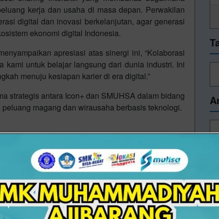
 peluang kerja dan usaha di masa depan. Perwakilan
rasi digital dan inovasi berkelanjutan, agar generasi
sistem ekonomi digital Indonesia.
T
yampaikan apresiasi atas sinergi ini, “Kolaborasi
 kami untuk belajar langsung dari dunia industri. Ini
gkah menuju kesiapan karier di era digital.”
sama strategis antara Icon+ dan SMUHSA dalam bidang
A
ga peluang magang dan wirausaha berbasis teknologi.
12/11/2025 13:41 - Oleh Administrator - Dilihat 301 kali