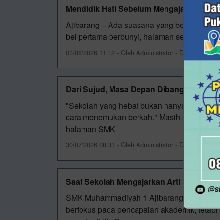
Mendidik Hati Sebelum Mengajar Ilmu
Ajibarang – Ada suasana yang berbeda set
bel pertama berbunyi, halaman sekolah tel
03/08/2026 11:12 - Oleh Administrator - Dilihat 64 kali
Dari Sujud, Masa Depan Dibangun
"Sekolah yang hebat bukan hanya mengajark
cara menemukan berkah." Masih pagi ketik
halaman SMK
30/07/2026 08:31 - Oleh Administrator - Dilihat 106 kal
Saat Sekolah Mengajarkan Arti Sebuah 
SMK Muhammadiyah 1 Ajibarang terus meng
berfokus pada pencapaian akademik, tetapi