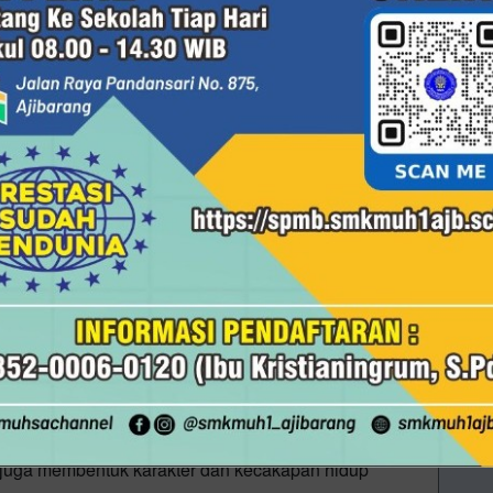
iap pagi di SMK Muhammadiyah 1 Ajibarang. Sebelum
ah dipenuhi wajah-wajah yang saling menyapa deng
an cara mencari nafkah, tetapi juga mengajarkan
a langkah-langkah para siswa mulai memenuhi
i
Tabungan
hadirkan berbagai program yang tidak hanya
 juga membentuk karakter dan kecakapan hidup