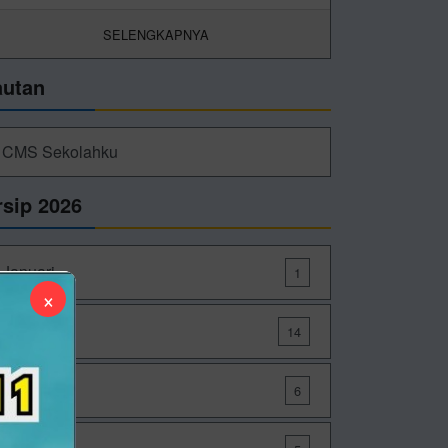
SELENGKAPNYA
autan
CMS Sekolahku
rsip 2026
Januari
1
×
Maret
14
Mei
6