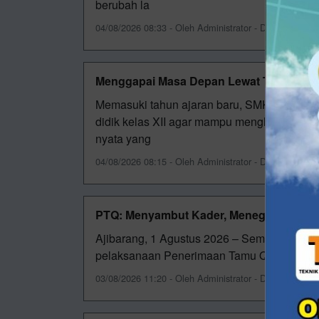
berubah la
04/08/2026 08:33 - Oleh Administrator - Dilihat 65 kali
Menggapai Masa Depan Lewat TKA
Memasuki tahun ajaran baru, SMK Muhamma
didik kelas XII agar mampu menghadapi tant
nyata yang
04/08/2026 08:15 - Oleh Administrator - Dilihat 55 kali
PTQ: Menyambut Kader, Meneguhkan Pe
Ajibarang, 1 Agustus 2026 – Semangat kepa
pelaksanaan Penerimaan Tamu Qobilah (P
03/08/2026 11:20 - Oleh Administrator - Dilihat 70 kali