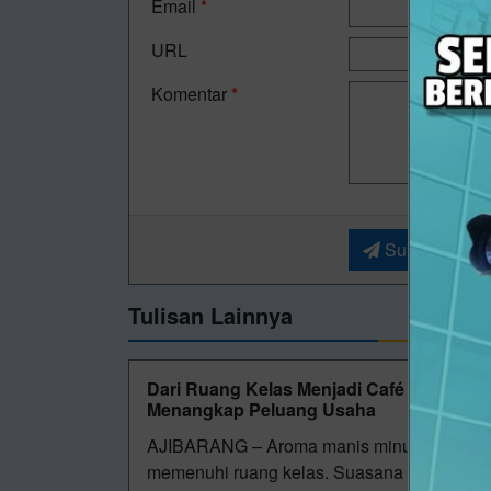
Email
*
URL
Komentar
*
Submit
Tulisan Lainnya
Dari Ruang Kelas Menjadi Café Mini, Si
Menangkap Peluang Usaha
AJIBARANG – Aroma manis minuman cokelat
memenuhi ruang kelas. Suasana yang biasa