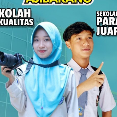
P
swa SMK Muhammadiyah 1 Ajibarang Belajar
, segarnya perpaduan buah, hingga es kopi susu
nya dipenuhi buku dan papan tulis mendadak