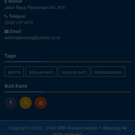
Alamat
Jalan Raya Pandansari No. 875
Telepon
(0281) 571670
Email
smkmajibarang@yahoo.co.id
Tags
BERITA
SEKILAS-INFO
SEKILAS INFO
PENGUMUMAN
Ikuti Kami
Copyright © 2020 - 2026
SMK Muhammadiyah 1 Ajibarang
All
rights reserved.