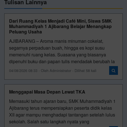
Tulisan Lainnya
Dari Ruang Kelas Menjadi Café Mini, Siswa SMK
Muhammadiyah 1 Ajibarang Belajar Menangkap
Peluang Usaha
AJIBARANG – Aroma manis minuman cokelat,
segarnya perpaduan buah, hingga es kopi susu
memenuhi ruang kelas. Suasana yang biasanya
dipenuhi buku dan papan tulis mendadak berubah la
04/08/2026 08:33 - Oleh Administrator - Dilihat 58 kali
Menggapai Masa Depan Lewat TKA
Memasuki tahun ajaran baru, SMK Muhammadiyah 1
Ajibarang terus mempersiapkan peserta didik kelas
XII agar mampu menghadapi tantangan setelah lulus
sekolah. Salah satu langkah nyata yang