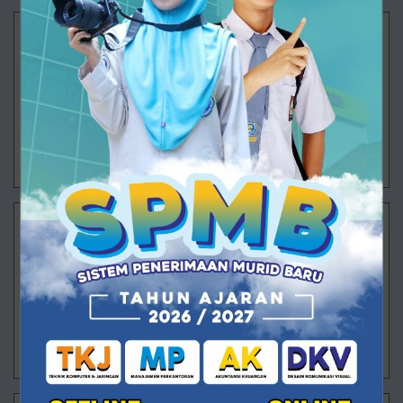
Langkah Besar Dimulai
Ajibarang – Semangat baru mengawali aktivitas
pembelajaran di SMK Muhammadiyah 1 Ajibarang
pada Senin (20/7/2026). Untuk pertama kalinya
setelah rangkaian Masa Pengenalan Lingkung
29/07/2026 13:38 - Oleh Administrator - Dilihat 85 kali
Langkah Pertama ARVISTAR Menuju Masa Depan
Ajibarang – Pagi itu halaman SMK Muhammadiyah 1
Ajibarang dipenuhi wajah-wajah baru yang datang
dengan berbagai perasaan. Ada yang masih
menggenggam erat tangan orang tua, ada yan
29/07/2026 13:26 - Oleh Administrator - Dilihat 94 kali