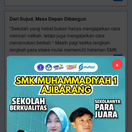
Dari Sujud, Masa Depan Dibangun
"Sekolah yang hebat bukan hanya mengajarkan cara
mencari nafkah, tetapi juga mengajarkan cara
menemukan berkah." Masih pagi ketika langkah-
langkah para siswa mulai memenuhi halaman SMK
30/07/2026 08:31 - Oleh Administrator - Dilihat 103 kali
×
Saat Sekolah Mengajarkan Arti Sebuah Tabungan
SMK Muhammadiyah 1 Ajibarang terus menghadirkan
berbagai program yang tidak hanya berfokus pada
pencapaian akademik, tetapi juga membentuk
karakter dan kecakapan hidup peserta didik. Sa
30/07/2026 08:17 - Oleh Administrator - Dilihat 89 kali