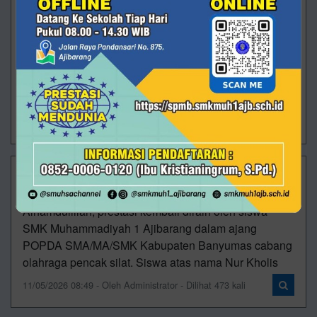
Membanggakan! Rizki Saputra Raih Juara 2 O2SN
Tingkat Provinsi
Alhamdulillah, prestasi kembali ditorehkan oleh
peserta didik SMK Muhammadiyah 1 Ajibarang. Rizki
Saputra, siswa kelas XII TKJ 2, berhasil meraih Juara
2 Olimpiade Ola
09/07/2026 10:55 - Oleh Administrator - Dilihat 313 kali
Prestasi Pencak Silat SMUHSA di POPDA
Banyumas 2026!
Alhamdulillah, prestasi kembali diraih oleh siswa
SMK Muhammadiyah 1 Ajibarang dalam ajang
POPDA SMA/MA/SMK Kabupaten Banyumas cabang
olahraga pencak silat. Siswa atas nama Nur Kholis
11/05/2026 08:49 - Oleh Administrator - Dilihat 473 kali