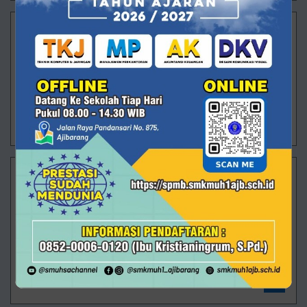
Langkah Pertama ARVISTAR Menuju Masa Depan
Ajibarang – Pagi itu halaman SMK Muhammadiyah 1
Ajibarang dipenuhi wajah-wajah baru yang datang
dengan berbagai perasaan. Ada yang masih
menggenggam erat tangan orang tua, ada yan
29/07/2026 13:26 - Oleh Administrator - Dilihat 108 kali
Membanggakan! Rizki Saputra Raih Juara 2 O2SN
Tingkat Provinsi
Alhamdulillah, prestasi kembali ditorehkan oleh
peserta didik SMK Muhammadiyah 1 Ajibarang. Rizki
Saputra, siswa kelas XII TKJ 2, berhasil meraih Juara
2 Olimpiade Ola
09/07/2026 10:55 - Oleh Administrator - Dilihat 322 kali