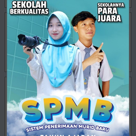
Saat Sekolah Mengajarkan Arti Sebuah Tabungan
SMK Muhammadiyah 1 Ajibarang terus menghadirkan
berbagai program yang tidak hanya berfokus pada
pencapaian akademik, tetapi juga membentuk
karakter dan kecakapan hidup peserta didik. Sa
30/07/2026 08:17 - Oleh Administrator - Dilihat 102 kali
Langkah Besar Dimulai
Ajibarang – Semangat baru mengawali aktivitas
pembelajaran di SMK Muhammadiyah 1 Ajibarang
pada Senin (20/7/2026). Untuk pertama kalinya
setelah rangkaian Masa Pengenalan Lingkung
29/07/2026 13:38 - Oleh Administrator - Dilihat 97 kali