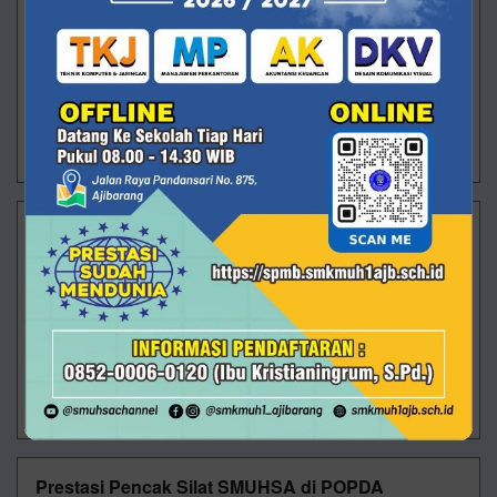
Ajibarang – Pagi itu halaman SMK Muhammadiyah 1
Ajibarang dipenuhi wajah-wajah baru yang datang
dengan berbagai perasaan. Ada yang masih
menggenggam erat tangan orang tua, ada yan
29/07/2026 13:26 - Oleh Administrator - Dilihat 101 kali
Membanggakan! Rizki Saputra Raih Juara 2 O2SN
Tingkat Provinsi
Alhamdulillah, prestasi kembali ditorehkan oleh
peserta didik SMK Muhammadiyah 1 Ajibarang. Rizki
Saputra, siswa kelas XII TKJ 2, berhasil meraih Juara
2 Olimpiade Ola
09/07/2026 10:55 - Oleh Administrator - Dilihat 320 kali
Prestasi Pencak Silat SMUHSA di POPDA