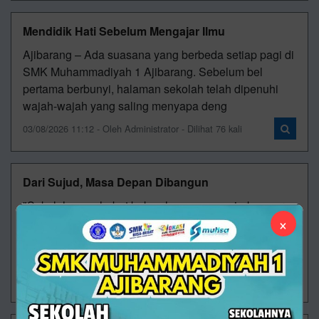
Mendidik Hati Sebelum Mengajar Ilmu
Ajibarang – Ada suasana yang berbeda setiap pagi di
SMK Muhammadiyah 1 Ajibarang. Sebelum bel
pertama berbunyi, halaman sekolah telah dipenuhi
wajah-wajah yang saling menyapa deng
03/08/2026 11:12 - Oleh Administrator - Dilihat 76 kali
Dari Sujud, Masa Depan Dibangun
"Sekolah yang hebat bukan hanya mengajarkan cara
×
mencari nafkah, tetapi juga mengajarkan cara
menemukan berkah." Masih pagi ketika langkah-
langkah para siswa mulai memenuhi halaman SMK
30/07/2026 08:31 - Oleh Administrator - Dilihat 115 kali