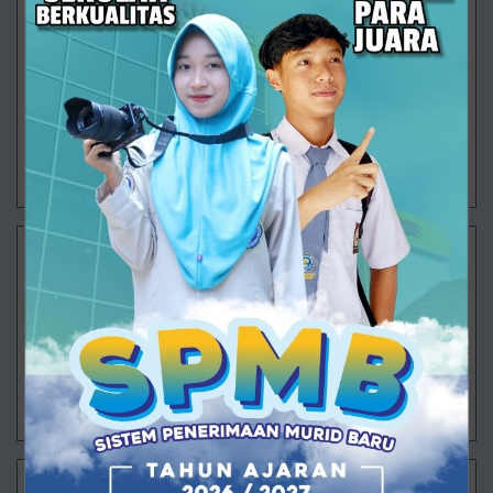
Saat Sekolah Mengajarkan Arti Sebuah Tabungan
SMK Muhammadiyah 1 Ajibarang terus menghadirkan
berbagai program yang tidak hanya berfokus pada
pencapaian akademik, tetapi juga membentuk
karakter dan kecakapan hidup peserta didik. Sa
30/07/2026 08:17 - Oleh Administrator - Dilihat 98 kali
Langkah Besar Dimulai
Ajibarang – Semangat baru mengawali aktivitas
pembelajaran di SMK Muhammadiyah 1 Ajibarang
pada Senin (20/7/2026). Untuk pertama kalinya
setelah rangkaian Masa Pengenalan Lingkung
29/07/2026 13:38 - Oleh Administrator - Dilihat 96 kali
Langkah Pertama ARVISTAR Menuju Masa Depan