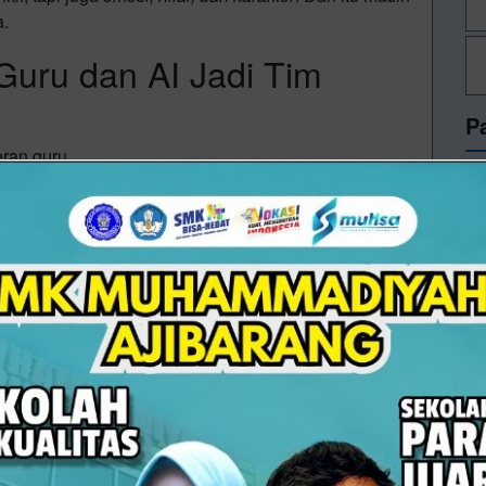
a.
 Guru dan AI Jadi Tim
P
eran guru.
) dengan proyek
Lumilo
membuktikan bahwa AI bisa
berikan data real-time tentang pemahaman siswa,
 cepat pada siswa yang tertinggal.
rdas
. Guru tetap menjadi pengarah utama—AI hanya
an memperkaya pengalaman belajar.
on vs augmentation
: bukan menggantikan, tapi
ran, sementara AI menangani hal-hal repetitif.
ah Transformasi