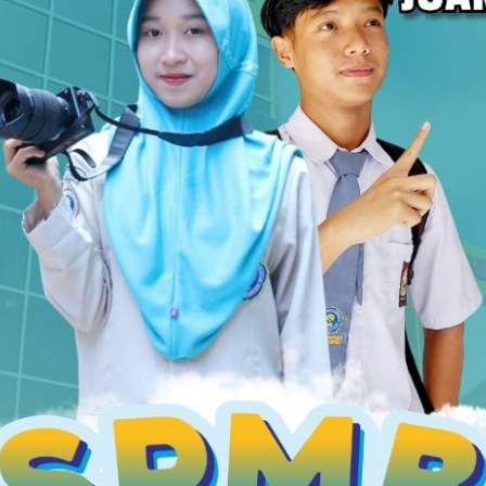
nnya tidak seimbang, AI bisa menilai siswa dengan
ngumpulkan data siswa tanpa transparansi yang
kolah memiliki infrastruktur AI yang memadai.
 yang belum mendapat pelatihan tentang cara kerja
I bukan hanya soal kemampuan teknis, tapi juga
menggunakan teknologi.
an-AI
B
nya menempatkan guru dan AI di dua sisi yang