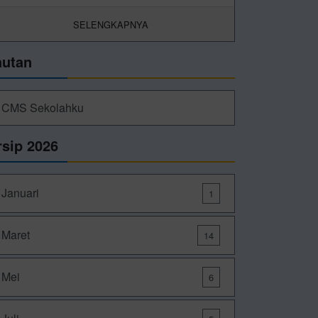
SELENGKAPNYA
autan
CMS Sekolahku
rsip 2026
Januari
1
Maret
14
Mei
6