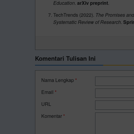
Education
.
arXiv preprint
.
TechTrends (2022).
The Promises and C
Systematic Review of Research
.
Spri
Komentari Tulisan Ini
Nama Lengkap
*
Email
*
URL
Komentar
*