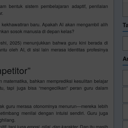
lam bentuk sistem pembelajaran adaptif, penilaian
r.
T
kekhawatiran baru. Apakah AI akan mengambil alih
kan sosok manusia di depan kelas?
shi, 2025) menunjukkan bahwa guru kini berada di
ntu oleh AI, di sisi lain merasa identitas profesinya
A
petitor”
n matematika, bahkan memprediksi kesulitan belajar
 tapi juga bisa “mengecilkan” peran guru dalam
anyak guru merasa otonominya menurun—mereka lebih
etimbang menilai dengan intuisi sendiri. Guru juga
ghilang.
tif, tapi juga
emosi, nilai, dan karakter
. Dan itu masih