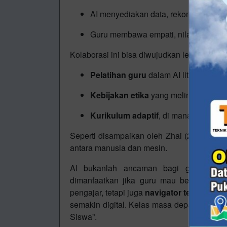
AI menyediakan data, rekomendasi, da
Guru membawa empati, nilai, dan ma
Kolaborasi ini bisa diwujudkan lewat:
Pelatihan guru
dalam AI literacy dan
Kebijakan etika
yang melindungi priv
Kurikulum adaptif
, di mana AI memb
Seperti disampaikan oleh Zhai (2024), m
antara manusia dan mesin.
AI bukanlah ancaman bagi guru—ia a
dimanfaatkan jika guru mau beradaptasi
pengajar, tetapi juga
navigator teknologi 
semakin digital. Kelas masa depan seharus
Siswa”.