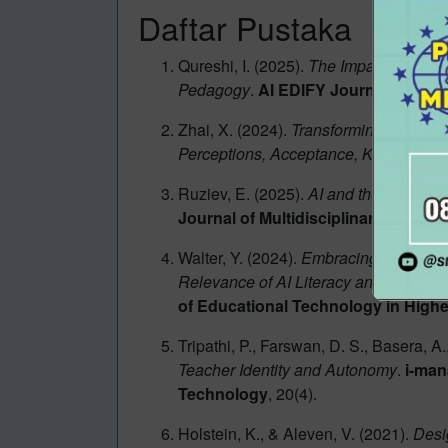
Daftar Pustaka
Qureshi, I. (2025).
The Impact of AI o
Pedagogy
.
AI EDIFY Journal
, 2(1).
Zhai, X. (2024).
Transforming Teachers
Perceptions, Acceptance, Knowledge,
Ruziev, E. (2025).
AI and the Future o
Journal of Multidisciplinary Bulletin
Walter, Y. (2024).
Embracing the Future 
Relevance of AI Literacy and Critical
of Educational Technology in High
Tripathi, P., Farswan, D. S., Basera, A.
Teacher Identity and Autonomy
.
i-man
Technology
, 20(4).
Holstein, K., & Aleven, V. (2021).
Desi