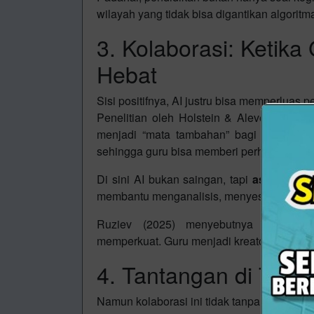
wilayah yang tidak bisa digantikan algoritm
3. Kolaborasi: Ketika
Hebat
Sisi positifnya, AI justru bisa memperluas p
Penelitian oleh Holstein & Aleven (2021
menjadi “mata tambahan” bagi guru: mem
sehingga guru bisa memberi perhatian lebih
Di sini AI bukan saingan, tapi
asisten ce
membantu menganalisis, menyesuaikan, d
Ruziev (2025) menyebutnya
automati
memperkuat. Guru menjadi kreator pembelaja
4. Tantangan di Teng
Namun kolaborasi ini tidak tanpa risiko.