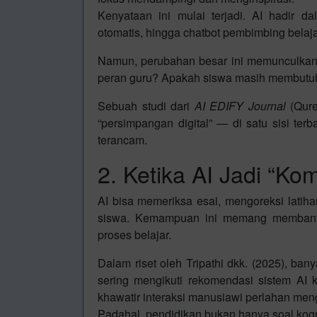
Kenyataan ini mulai terjadi. AI hadir da
otomatis, hingga chatbot pembimbing belaja
Namun, perubahan besar ini memunculkan 
peran guru? Apakah siswa masih membutuh
Sebuah studi dari
AI EDIFY Journal
(Qure
“persimpangan digital” — di satu sisi terba
terancam.
2. Ketika AI Jadi “Kom
AI bisa memeriksa esai, mengoreksi latiha
siswa. Kemampuan ini memang membantu,
proses belajar.
Dalam riset oleh Tripathi dkk. (2025), b
sering mengikuti rekomendasi sistem AI k
khawatir interaksi manusiawi perlahan men
Padahal, pendidikan bukan hanya soal kogni