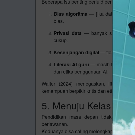
Beberapa isu penting perlu diperhatikan:
Bias algoritma
— jika data pelatiha
bias.
Privasi data
— banyak sistem AI me
cukup.
Kesenjangan digital
— tidak semua se
Literasi AI guru
— masih banyak guru
dan etika penggunaan AI.
Walter (2024) menegaskan, literasi A
kemampuan berpikir kritis dan etis dalam 
5. Menuju Kelas Hum
Pendidikan masa depan tidak seharus
berlawanan.
Keduanya bisa saling melengkapi: