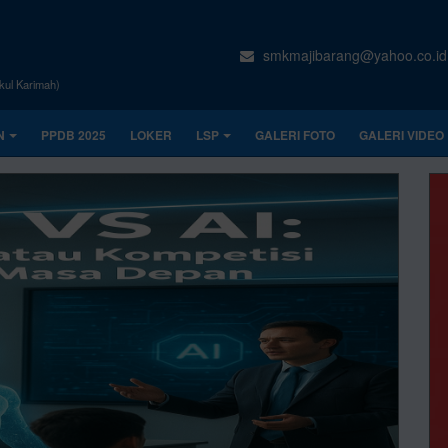
smkmajibarang@yahoo.co.id
kul Karimah)
N
PPDB 2025
LOKER
LSP
GALERI FOTO
GALERI VIDEO