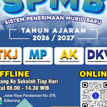
n personalisasi belajar.
kna.
 prompt engineering.
asi siswa.
antu guru memahami gaya belajar setiap siswa.
asa depan pendidikan adalah masa depan
co-learning
dalah peluang. Namun peluang itu hanya bisa
 dan terus belajar. Guru masa depan bukan hanya
dan penjaga nilai kemanusiaan
di ruang belajar yang
nya bukan “AI vs Guru”, tapi “AI bersama Guru, untuk