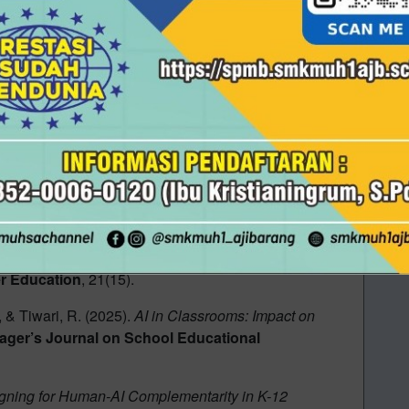
n Teacher Roles: Towards a Collaborative Human-AI
’ Roles and Agencies in the Era of Generative AI:
 and Practices
.
arXiv preprint
.
f Teacher Roles: Automation vs. Augmentation
.
.
of Artificial Intelligence in the Classroom: The
 Thinking in Modern Education
.
International Journal
er Education
, 21(15).
, & Tiwari, R. (2025).
AI in Classrooms: Impact on
ager’s Journal on School Educational
gning for Human-AI Complementarity in K-12