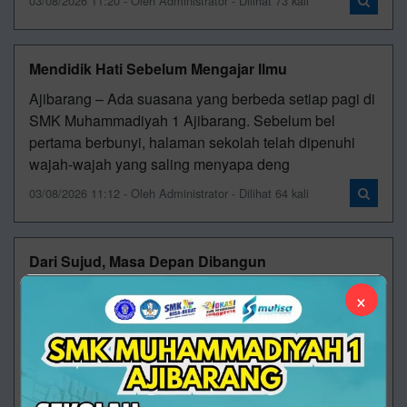
03/08/2026 11:20 - Oleh Administrator - Dilihat 73 kali
Mendidik Hati Sebelum Mengajar Ilmu
Ajibarang – Ada suasana yang berbeda setiap pagi di
SMK Muhammadiyah 1 Ajibarang. Sebelum bel
pertama berbunyi, halaman sekolah telah dipenuhi
wajah-wajah yang saling menyapa deng
03/08/2026 11:12 - Oleh Administrator - Dilihat 64 kali
Dari Sujud, Masa Depan Dibangun
"Sekolah yang hebat bukan hanya mengajarkan cara
×
mencari nafkah, tetapi juga mengajarkan cara
menemukan berkah." Masih pagi ketika langkah-
langkah para siswa mulai memenuhi halaman SMK
30/07/2026 08:31 - Oleh Administrator - Dilihat 108 kali