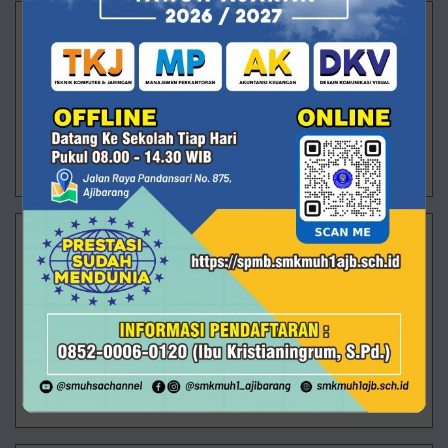
Langkah Pertama ARVISTAR Menuju Masa Depan
Ajibarang – Pagi itu halaman SMK Muhammadiyah 1
Ajibarang dipenuhi wajah-wajah baru yang datang
dengan berbagai perasaan. Ada yang masih
menggenggam erat tangan orang tua, ada yan
29/07/2026 13:26 - Oleh Administrator - Dilihat 97 kali
Membanggakan! Rizki Saputra Raih Juara 2 O2SN
Tingkat Provinsi
Alhamdulillah, prestasi kembali ditorehkan oleh
peserta didik SMK Muhammadiyah 1 Ajibarang. Rizki
Saputra, siswa kelas XII TKJ 2, berhasil meraih Juara
2 Olimpiade Ola
09/07/2026 10:55 - Oleh Administrator - Dilihat 315 kali