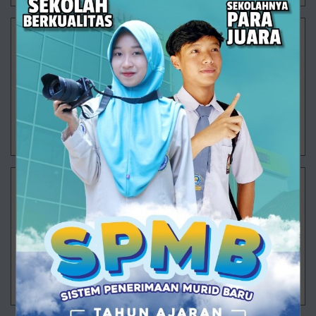
Saat Sekolah Mengajarkan Arti Sebuah Tabungan
SMK Muhammadiyah 1 Ajibarang terus menghadirkan
berbagai program yang tidak hanya berfokus pada
pencapaian akademik, tetapi juga membentuk
karakter dan kecakapan hidup peserta didik. Sa
30/07/2026 08:17 - Oleh Administrator - Dilihat 91 kali
Langkah Besar Dimulai
Ajibarang – Semangat baru mengawali aktivitas
pembelajaran di SMK Muhammadiyah 1 Ajibarang
pada Senin (20/7/2026). Untuk pertama kalinya
setelah rangkaian Masa Pengenalan Lingkung
29/07/2026 13:38 - Oleh Administrator - Dilihat 91 kali