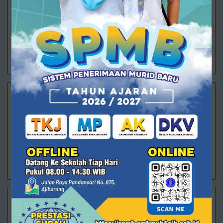
SMK Muhammadiyah 1 Ajibarang terus menghadirkan
berbagai program yang tidak hanya berfokus pada
pencapaian akademik, tetapi juga membentuk
karakter dan kecakapan hidup peserta didik. Sa
30/07/2026 08:17 - Oleh Administrator - Dilihat 88 kali
Langkah Besar Dimulai
Ajibarang – Semangat baru mengawali aktivitas
pembelajaran di SMK Muhammadiyah 1 Ajibarang
pada Senin (20/7/2026). Untuk pertama kalinya
setelah rangkaian Masa Pengenalan Lingkung
29/07/2026 13:38 - Oleh Administrator - Dilihat 85 kali
Langkah Pertama ARVISTAR Menuju Masa Depan
Ajibarang – Pagi itu halaman SMK Muhammadiyah 1