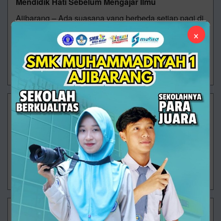
Mendidik Hati Sebelum Mengajar Ilmu
Ajibarang – Ada suasana yang berbeda setiap pagi di
SMK Muhammadiyah 1 Ajibarang. Sebelum bel
×
pertama berbunyi, halaman sekolah telah dipenuhi
wajah-wajah yang saling menyapa deng
03/08/2026 11:12 - Oleh Administrator - Dilihat 48 kali
Dari Sujud, Masa Depan Dibangun
"Sekolah yang hebat bukan hanya mengajarkan cara
mencari nafkah, tetapi juga mengajarkan cara
menemukan berkah." Masih pagi ketika langkah-
langkah para siswa mulai memenuhi halaman SMK
30/07/2026 08:31 - Oleh Administrator - Dilihat 98 kali
Saat Sekolah Mengajarkan Arti Sebuah Tabungan