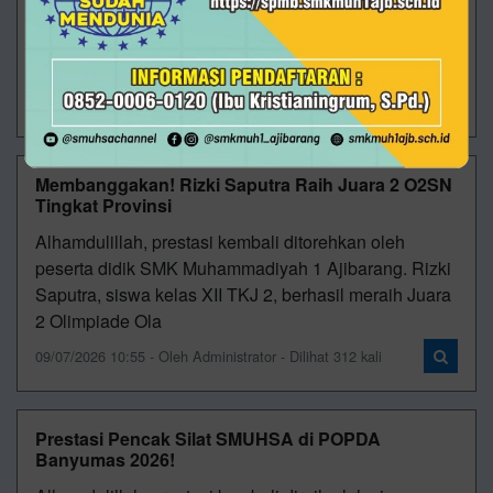
Ajibarang dipenuhi wajah-wajah baru yang datang
dengan berbagai perasaan. Ada yang masih
menggenggam erat tangan orang tua, ada yan
29/07/2026 13:26 - Oleh Administrator - Dilihat 92 kali
Membanggakan! Rizki Saputra Raih Juara 2 O2SN
Tingkat Provinsi
Alhamdulillah, prestasi kembali ditorehkan oleh
peserta didik SMK Muhammadiyah 1 Ajibarang. Rizki
Saputra, siswa kelas XII TKJ 2, berhasil meraih Juara
2 Olimpiade Ola
09/07/2026 10:55 - Oleh Administrator - Dilihat 312 kali
Prestasi Pencak Silat SMUHSA di POPDA
Banyumas 2026!