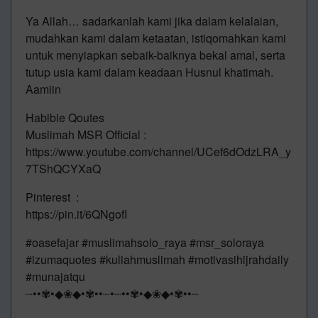
Ya Allah… sadarkanlah kami jika dalam kelalaian,
mudahkan kami dalam ketaatan, istiqomahkan kami
untuk menyiapkan sebaik-baiknya bekal amal, serta
tutup usia kami dalam keadaan Husnul khatimah.
Aamiin
Habibie Qoutes
Muslimah MSR Official :
https://www.youtube.com/channel/UCef6dOdzLRA_y
7TShQCYXaQ
Pinterest :
https://pin.it/6QNgofI
#oasefajar #muslimahsolo_raya #msr_soloraya
#izumaquotes #kuliahmuslimah #motivasihijrahdaily
#munajatqu
┈••✾•◆❀◆•✾••┈•┈••✾•◆❀◆•✾••┈