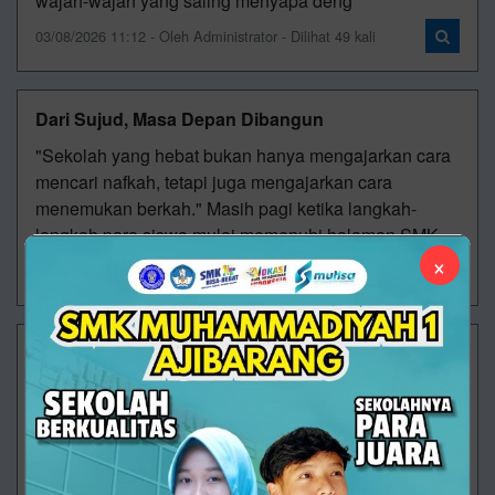
wajah-wajah yang saling menyapa deng
03/08/2026 11:12 - Oleh Administrator - Dilihat 49 kali
Dari Sujud, Masa Depan Dibangun
"Sekolah yang hebat bukan hanya mengajarkan cara
mencari nafkah, tetapi juga mengajarkan cara
menemukan berkah." Masih pagi ketika langkah-
langkah para siswa mulai memenuhi halaman SMK
×
30/07/2026 08:31 - Oleh Administrator - Dilihat 98 kali
Saat Sekolah Mengajarkan Arti Sebuah Tabungan
SMK Muhammadiyah 1 Ajibarang terus menghadirkan
berbagai program yang tidak hanya berfokus pada
pencapaian akademik, tetapi juga membentuk
karakter dan kecakapan hidup peserta didik. Sa