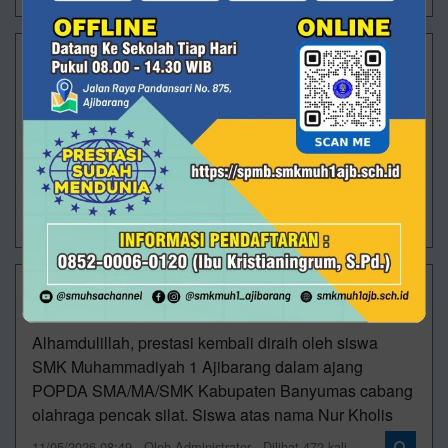
Membanggakan! Rizki Saputra Raih Juara 2 O2SN
Tingkat Provinsi
Alhamdulillah, prestasi kembali ditorehkan oleh
peserta didik SMK Muhammadiyah 1 Ajibarang. Rizki
Saputra, siswa kelas XII TKJ 2, berhasil meraih Juara
2 Olimpiade Ola
09/07/2026 10:55 - Oleh Administrator - Dilihat 312 kali
Prestasi Pencak Silat SMUHSA di POPDA
Banyumas 2026!
Alhamdulillah, prestasi kembali diraih oleh siswa
SMK Muhammadiyah 1 Ajibarang dalam ajang
POPDA SMA/MA/SMK Kabupaten Banyumas cabang
olahraga pencak silat. Siswa atas nama Nur Kholis
11/05/2026 08:49 - Oleh Administrator - Dilihat 472 kali