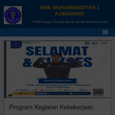
SMK MUHAMMADIYAH 1
AJIBARANG
UTAMA (Unggul, Terampil, Mandiri, dan Berakhlakul Karimah)
Program Kegiatan Kebekerjaan