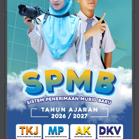
30/07/2026 08:17 - Oleh Administrator - Dilihat 89 kali
Langkah Besar Dimulai
Ajibarang – Semangat baru mengawali aktivitas
pembelajaran di SMK Muhammadiyah 1 Ajibarang
pada Senin (20/7/2026). Untuk pertama kalinya
setelah rangkaian Masa Pengenalan Lingkung
29/07/2026 13:38 - Oleh Administrator - Dilihat 85 kali
Langkah Pertama ARVISTAR Menuju Masa Depan
Ajibarang – Pagi itu halaman SMK Muhammadiyah 1
Ajibarang dipenuhi wajah-wajah baru yang datang
dengan berbagai perasaan. Ada yang masih
menggenggam erat tangan orang tua, ada yan
29/07/2026 13:26 - Oleh Administrator - Dilihat 93 kali