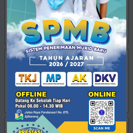
Ajibarang – Pagi itu halaman SMK Muhammadiyah 1
Ajibarang dipenuhi wajah-wajah baru yang datang
dengan berbagai perasaan. Ada yang masih
menggenggam erat tangan orang tua, ada yan
29/07/2026 13:26 - Oleh Administrator - Dilihat 97 kali
Membanggakan! Rizki Saputra Raih Juara 2 O2SN
Tingkat Provinsi
Alhamdulillah, prestasi kembali ditorehkan oleh
peserta didik SMK Muhammadiyah 1 Ajibarang. Rizki
Saputra, siswa kelas XII TKJ 2, berhasil meraih Juara
2 Olimpiade Ola
09/07/2026 10:55 - Oleh Administrator - Dilihat 315 kali
Prestasi Pencak Silat SMUHSA di POPDA
Banyumas 2026!