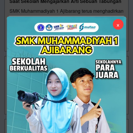
Saat Sekolah Mengajarkan Arti Sebuah Tabungan
SMK Muhammadiyah 1 Ajibarang terus menghadirkan
berbagai program yang tidak hanya berfokus pada
×
pencapaian akademik, tetapi juga membentuk
karakter dan kecakapan hidup peserta didik. Sa
30/07/2026 08:17 - Oleh Administrator - Dilihat 90 kali
Langkah Besar Dimulai
Ajibarang – Semangat baru mengawali aktivitas
pembelajaran di SMK Muhammadiyah 1 Ajibarang
pada Senin (20/7/2026). Untuk pertama kalinya
setelah rangkaian Masa Pengenalan Lingkung
29/07/2026 13:38 - Oleh Administrator - Dilihat 89 kali
Langkah Pertama ARVISTAR Menuju Masa Depan