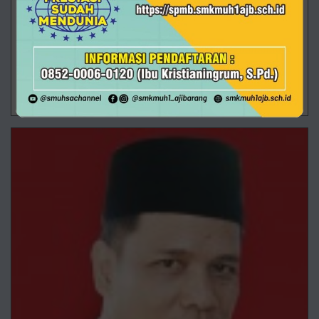
Alhamdulillah, prestasi kembali diraih oleh siswa
SMK Muhammadiyah 1 Ajibarang dalam ajang
POPDA SMA/MA/SMK Kabupaten Banyumas cabang
olahraga pencak silat. Siswa atas nama Nur Kholis
11/05/2026 08:49 - Oleh Administrator - Dilihat 473 kali