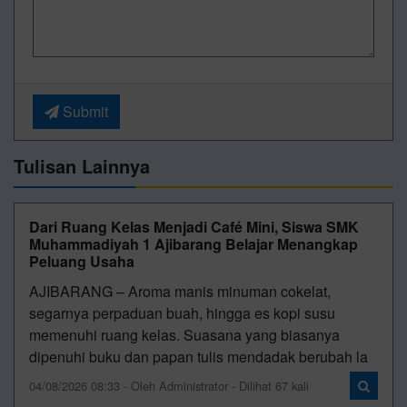
Submit
Tulisan Lainnya
Dari Ruang Kelas Menjadi Café Mini, Siswa SMK
Muhammadiyah 1 Ajibarang Belajar Menangkap
Peluang Usaha
AJIBARANG – Aroma manis minuman cokelat,
segarnya perpaduan buah, hingga es kopi susu
memenuhi ruang kelas. Suasana yang biasanya
dipenuhi buku dan papan tulis mendadak berubah la
04/08/2026 08:33 - Oleh Administrator - Dilihat 67 kali